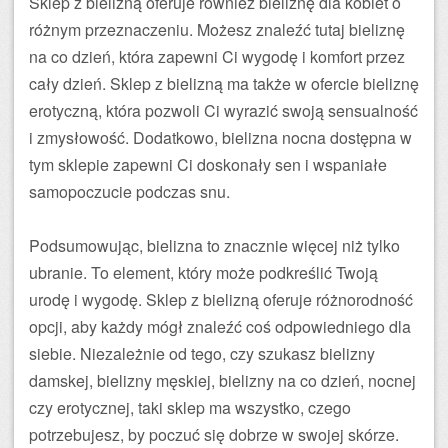
Sklep z bielizną oferuje również bieliznę dla kobiet o
różnym przeznaczeniu. Możesz znaleźć tutaj bieliznę
na co dzień, która zapewni Ci wygodę i komfort przez
cały dzień. Sklep z bielizną ma także w ofercie bieliznę
erotyczną, która pozwoli Ci wyrazić swoją sensualność
i zmysłowość. Dodatkowo, bielizna nocna dostępna w
tym sklepie zapewni Ci doskonały sen i wspaniałe
samopoczucie podczas snu.
Podsumowując, bielizna to znacznie więcej niż tylko
ubranie. To element, który może podkreślić Twoją
urodę i wygodę. Sklep z bielizną oferuje różnorodność
opcji, aby każdy mógł znaleźć coś odpowiedniego dla
siebie. Niezależnie od tego, czy szukasz bielizny
damskej, bielizny męskiej, bielizny na co dzień, nocnej
czy erotycznej, taki sklep ma wszystko, czego
potrzebujesz, by poczuć się dobrze w swojej skórze.