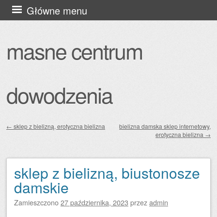
Przejdź
Główne menu
do
treści
masne centrum
dowodzenia
←
sklep z bielizną, erotyczna bielizna
bielizna damska sklep internetowy,
erotyczna bielizna
→
Zobacz wpisy
sklep z bielizną, biustonosze
damskie
Zamieszczono
27 października, 2023
przez
admin