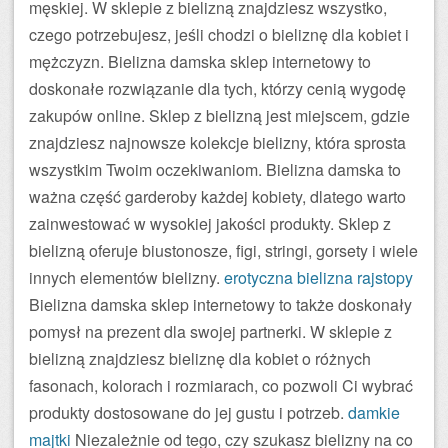
męskiej. W sklepie z bielizną znajdziesz wszystko,
czego potrzebujesz, jeśli chodzi o bieliznę dla kobiet i
mężczyzn. Bielizna damska sklep internetowy to
doskonałe rozwiązanie dla tych, którzy cenią wygodę
zakupów online. Sklep z bielizną jest miejscem, gdzie
znajdziesz najnowsze kolekcje bielizny, która sprosta
wszystkim Twoim oczekiwaniom. Bielizna damska to
ważna część garderoby każdej kobiety, dlatego warto
zainwestować w wysokiej jakości produkty. Sklep z
bielizną oferuje biustonosze, figi, stringi, gorsety i wiele
innych elementów bielizny.
erotyczna bielizna
rajstopy
Bielizna damska sklep internetowy to także doskonały
pomysł na prezent dla swojej partnerki. W sklepie z
bielizną znajdziesz bieliznę dla kobiet o różnych
fasonach, kolorach i rozmiarach, co pozwoli Ci wybrać
produkty dostosowane do jej gustu i potrzeb.
damkie
majtki
Niezależnie od tego, czy szukasz bielizny na co