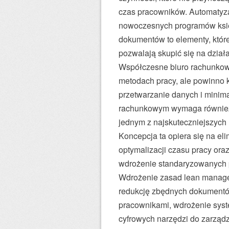
czas pracowników. Automatyz
nowoczesnych programów ksi
dokumentów to elementy, które
pozwalają skupić się na dział
Współczesne biuro rachunkowe
metodach pracy, ale powinno k
przetwarzanie danych i minim
rachunkowym wymaga również u
jednym z najskuteczniejszych 
Koncepcja ta opiera się na e
optymalizacji czasu pracy ora
wdrożenie standaryzowanych p
Wdrożenie zasad lean manag
redukcję zbędnych dokumentó
pracownikami, wdrożenie sys
cyfrowych narzędzi do zarząd