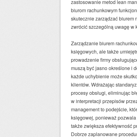
zastosowanie metod lean manag
biurom rachunkowym funkcjono
skutecznie zarządzać biurem 
zwrócić szczególną uwagę w k
Zarządzanie biurem rachunko
księgowych, ale także umiejęt
prowadzenie firmy obsługując
muszą być jasno określone i 
każde uchybienie może skutkow
klientów. Wdrażając standary
procesy obsługi, eliminując b
w interpretacji przepisów prz
management to podejście, któr
księgowej, ponieważ pozwala 
także zwiększa efektywność pr
Dobrze zaplanowane procedury