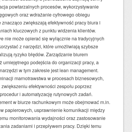
acja powtarzalnych procesów, wykorzystywanie
ęgowych oraz wdrażanie cyfrowego obiegu
 znacząco zwiększają efektywność pracy biura i
aniach kluczowych z punktu widzenia klientów.
 nie może opierać się wyłącznie na tradycyjnych
orzystać z narzędzi, które umożliwiają szybsze
alizują ryzyko błędów. Zarządzanie biurem
miejętnego podejścia do organizacji pracy, a
narzędzi w tym zakresie jest lean management.
liminacji marnotrawstwa w procesach biznesowych,
z zwiększeniu efektywności zespołu poprzez
rocedur i automatyzację rutynowych zadań.
ement w biurze rachunkowym może obejmować m.in.
w papierowych, usprawnienie komunikacji między
temu monitorowania wydajności oraz zastosowanie
zania zadaniami i przepływem pracy. Dzięki temu