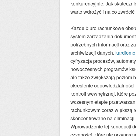
konkurencyjnie. Jak skuteczn
warto wdrożyć i na co zwrócić
Każde biuro rachunkowe obsł
system zarządzania dokumenta
potrzebnych informacji oraz
archiwizacji danych.
kardiomon
cyfryzacja procesów, automat
nowoczesnych programów księg
ale także zwiększają poziom 
określenie odpowiedzialności
kontroli wewnętrznej, które 
wczesnym etapie przetwarzan
rachunkowym coraz większą ro
skoncentrowane na eliminacji 
Wprowadzenie tej koncepcji d
czynności, które nie przynosz