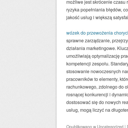
możliwe jest skrócenie czasu 
ryzyka popełniania błędów, co
jakość usług i większą satysfa
wózek do przewożenia choryc
sprawne zarządzanie, przejrzy
działania marketingowe. Kluc
umożliwiają optymalizację pr
kompetencji zespołu. Standar
stosowanie nowoczesnych nar
pracowników to elementy, któ
rachunkowego, zdolnego do o
rosnącej konkurencji i dynamic
dostosować się do nowych rea
usług, mogą liczyć na długote
Opublikowano
w
Uncategorized
|