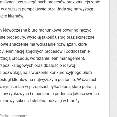
realizacji poszczególnych procesów oraz zmniejszenie
 w dłuższej perspektywie przekłada się na wyższą
kcję klientów.
h
Nowoczesne biuro rachunkowe powinno łączyć
ste procedury, wysoką jakość usług oraz skuteczne
zowe znaczenie ma wdrażanie rozwiązań, które
acy, eliminację zbędnych procesów i podnoszenie
yzacja procedur, wdrażanie lean management,
zędzi księgowych oraz dbałość o rozwój
re pozwalają na stworzenie konkurencyjnego biura
bsługi klientów na najwyższym poziomie. W czasach
znych zmian w przepisach tylko biura, które potrafią
liów rynkowych i nieustannie podnosić jakość swoich
rminowy sukces i stabilną pozycję w branży.
Dodaj komentarz