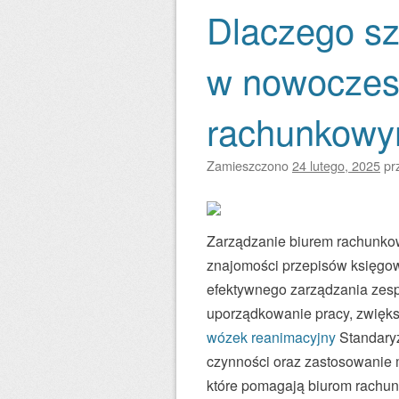
Dlaczego sz
w nowoczes
rachunkow
Zamieszczono
24 lutego, 2025
pr
Zarządzanie biurem rachunkow
znajomości przepisów księgow
efektywnego zarządzania zes
uporządkowanie pracy, zwiększ
wózek reanimacyjny
Standaryz
czynności oraz zastosowanie m
które pomagają biurom rachun