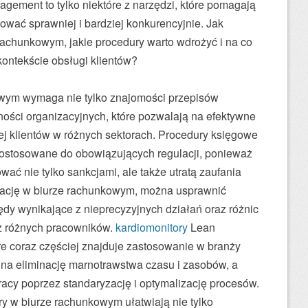
ement to tylko niektóre z narzędzi, które pomagają
wać sprawniej i bardziej konkurencyjnie. Jak
rachunkowym, jakie procedury warto wdrożyć i na co
ontekście obsługi klientów?
wym wymaga nie tylko znajomości przepisów
ności organizacyjnych, które pozwalają na efektywne
ej klientów w różnych sektorach. Procedury księgowe
dostosowane do obowiązujących regulacji, ponieważ
ać nie tylko sankcjami, ale także utratą zaufania
zację w biurze rachunkowym, można usprawnić
łędy wynikające z nieprecyzyjnych działań oraz różnic
ez różnych pracowników.
kardiomonitory
Lean
e coraz częściej znajduje zastosowanie w branży
na eliminację marnotrawstwa czasu i zasobów, a
acy poprzez standaryzację i optymalizację procesów.
 w biurze rachunkowym ułatwiają nie tylko