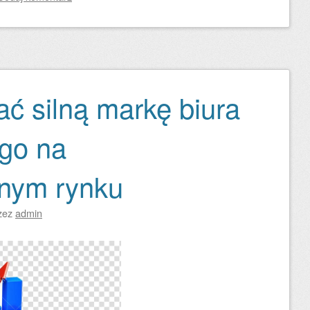
ć silną markę biura
go na
jnym rynku
zez
admin