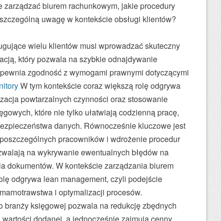
ie zarządzać biurem rachunkowym, jakie procedury
 szczególną uwagę w kontekście obsługi klientów?
ugujące wielu klientów musi wprowadzać skuteczny
cją, który pozwala na szybkie odnajdywanie
 zapewnia zgodność z wymogami prawnymi dotyczącymi
itory
W tym kontekście coraz większą rolę odgrywa
yzacja powtarzalnych czynności oraz stosowanie
owych, które nie tylko ułatwiają codzienną pracę,
bezpieczeństwa danych. Równocześnie kluczowe jest
 poszczególnych pracowników i wdrożenie procedur
pozwalają na wykrywanie ewentualnych błędów na
ia dokumentów. W kontekście zarządzania biurem
lę odgrywa lean management, czyli podejście
marnotrawstwa i optymalizacji procesów.
o branży księgowej pozwala na redukcję zbędnych
ą wartości dodanej, a jednocześnie zajmują cenny