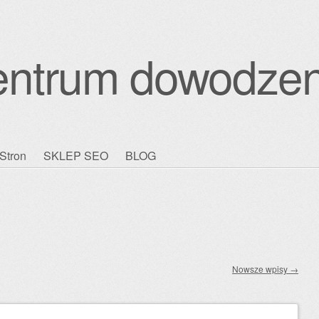
entrum dowodzen
Stron
SKLEP SEO
BLOG
Nowsze wpisy
→