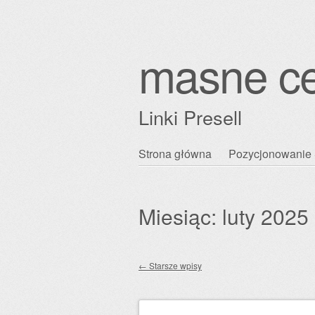
masne c
Linki Presell
Przejdź
Strona główna
Pozycjonowanie 
Główne menu
do
treści
Miesiąc:
luty 2025
←
Starsze wpisy
Zobacz wpisy