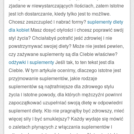
zjadane w niewystarczających ilościach, zatem istotne
jest ich dostarczanie, kiedy tylko jest to możliwe.
Chcesz zeszczupleć i nabrać formy?
suplementy diety
dla kobiet
Masz dosyć otyłości i chcesz poprawić swój
styl życia? Chciałabyś potrafić jeść zdrowiej i nie
powstrzymywać swojej diety? Może nie jesteś pewien,
czy zażywane suplementy są dla Ciebie właściwe?
odżywki i suplementy
Jeśli tak, to ten tekst jest dla
Ciebie. W tym artykule ocenimy, dlaczego istotne jest
przyjmowanie suplementów, jakie rodzaje
suplementów są najtrafniejsze dla zdrowego stylu
życia i istotne powody, dla których mężczyźni powinni
zapoczątkować uzupełniać swoją dietę w odpowiedni
suplement diety. Kto nie pragnąłby być zdrowszy, mieć
więcej siły i być smuklejszy? Każdy wydaje się mówić
o zaletach płynących z włączania suplementów i