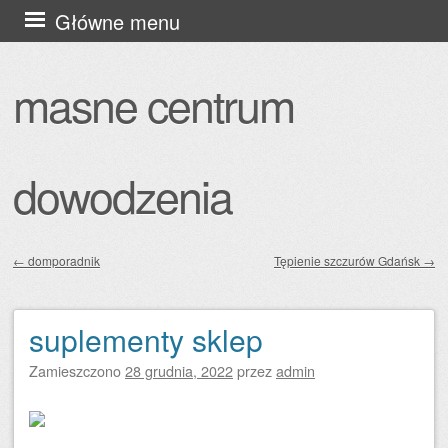
Przejdź
Główne menu
do
treści
masne centrum
dowodzenia
←
domporadnik
Tępienie szczurów Gdańsk
→
Zobacz wpisy
suplementy sklep
Zamieszczono
28 grudnia, 2022
przez
admin