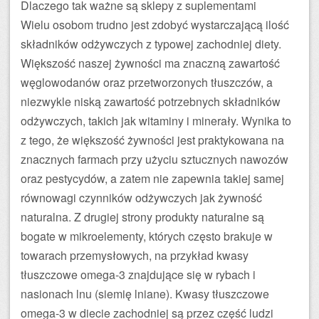
Dlaczego tak ważne są sklepy z suplementami
Wielu osobom trudno jest zdobyć wystarczającą ilość
składników odżywczych z typowej zachodniej diety.
Większość naszej żywności ma znaczną zawartość
węglowodanów oraz przetworzonych tłuszczów, a
niezwykle niską zawartość potrzebnych składników
odżywczych, takich jak witaminy i minerały. Wynika to
z tego, że większość żywności jest praktykowana na
znacznych farmach przy użyciu sztucznych nawozów
oraz pestycydów, a zatem nie zapewnia takiej samej
równowagi czynników odżywczych jak żywność
naturalna. Z drugiej strony produkty naturalne są
bogate w mikroelementy, których często brakuje w
towarach przemysłowych, na przykład kwasy
tłuszczowe omega-3 znajdujące się w rybach i
nasionach lnu (siemię lniane). Kwasy tłuszczowe
omega-3 w diecie zachodniej są przez część ludzi