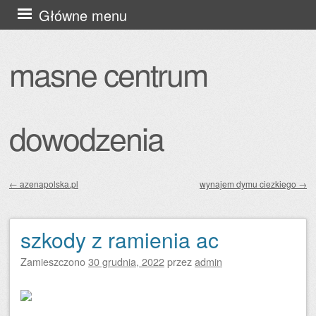
Przejdź
Główne menu
do
treści
masne centrum
dowodzenia
←
azenapolska.pl
wynajem dymu ciezkiego
→
Zobacz wpisy
szkody z ramienia ac
Zamieszczono
30 grudnia, 2022
przez
admin