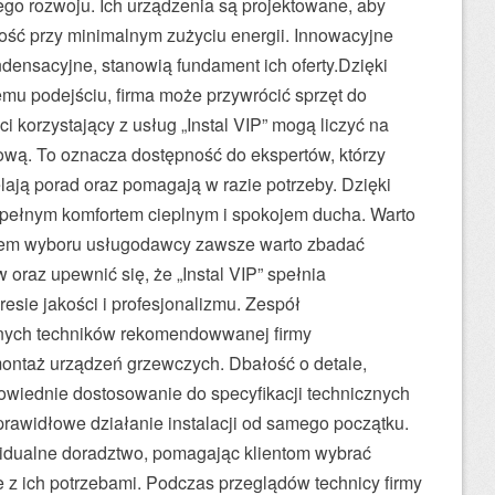
go rozwoju. Ich urządzenia są projektowane, aby
ść przy minimalnym zużyciu energii. Innowacyjne
ondensacyjne, stanowią fundament ich oferty.Dzięki
nemu podejściu, firma może przywrócić sprzęt do
i korzystający z usług „Instal VIP” mogą liczyć na
ową. To oznacza dostępność do ekspertów, którzy
lają porad oraz pomagają w razie potrzeby. Dzięki
ę pełnym komfortem cieplnym i spokojem ducha. Warto
niem wyboru usługodawcy zawsze warto zbadać
ów oraz upewnić się, że „Instal VIP” spełnia
esie jakości i profesjonalizmu. Zespół
anych techników rekomendowwanej firmy
ontaż urządzeń grzewczych. Dbałość o detale,
wiednie dostosowanie do specyfikacji technicznych
ą prawidłowe działanie instalacji od samego początku.
widualne doradztwo, pomagając klientom wybrać
 z ich potrzebami. Podczas przeglądów technicy firmy