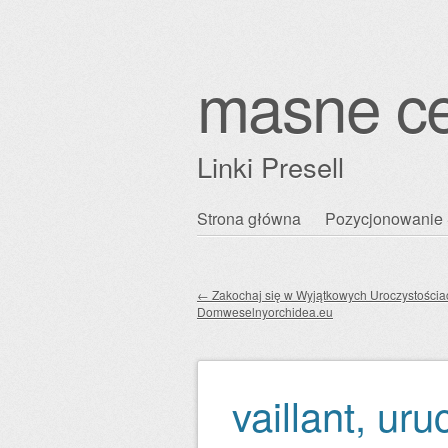
masne c
Linki Presell
Przejdź
Strona główna
Pozycjonowanie 
Główne menu
do
treści
←
Zakochaj się w Wyjątkowych Uroczystościa
Domweselnyorchidea.eu
Zobacz wpisy
vaillant, ur