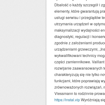
Dbałość o każdy szczegół i z
elementy, które gwarantują praw
usługi serwisu i przeglądów t
utrzymania urządzeń w optymal
maksymalizacji wydajności en
diagnostyki, regulacji i konse
zgodnie z założeniami produc
urządzeniami grzewczymi, „Ins
wykwalifikowani technicy mogą
części zamiennikowe. Vaillant 
rozwijanie zaawansowanych t
charakteryzują się nie tylko 
funkcjami, które poprawiają wy
zrównoważonych rozwiązań, mi
Viessmann to rodzinnie prowad
https://instal.vip
Wyróżniają si