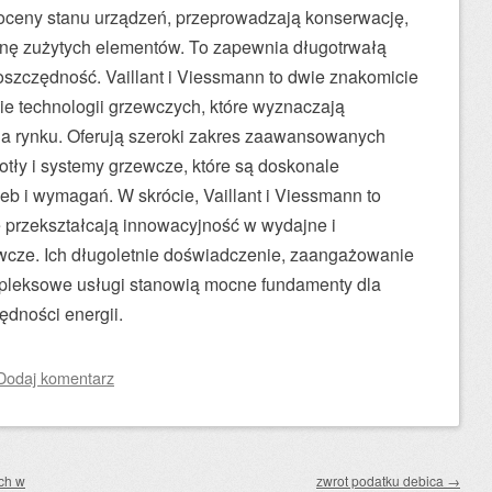
 oceny stanu urządzeń, przeprowadzają konserwację,
anę zużytych elementów. To zapewnia długotrwałą
oszczędność. Vaillant i Viessmann to dwie znakomicie
ie technologii grzewczych, które wyznaczają
 na rynku. Oferują szeroki zakres zaawansowanych
tły i systemy grzewcze, które są doskonale
b i wymagań. W skrócie, Vaillant i Viessmann to
 przekształcają innowacyjność w wydajne i
wcze. Ich długoletnie doświadczenie, zaangażowanie
mpleksowe usługi stanowią mocne fundamenty dla
ędności energii.
Dodaj komentarz
ch w
zwrot podatku debica
→