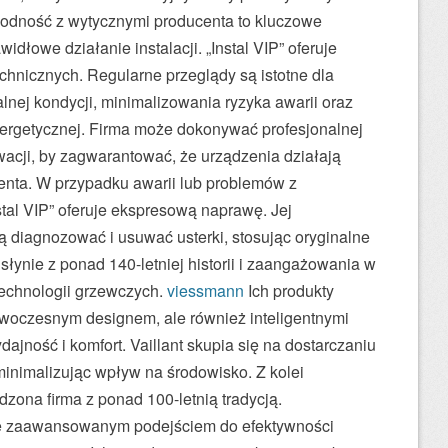
godność z wytycznymi producenta to kluczowe
idłowe działanie instalacji. „Instal VIP” oferuje
echnicznych. Regularne przeglądy są istotne dla
nej kondycji, minimalizowania ryzyka awarii oraz
ergetycznej. Firma może dokonywać profesjonalnej
rwacji, by zagwarantować, że urządzenia działają
enta. W przypadku awarii lub problemów z
tal VIP” oferuje ekspresową naprawę. Jej
 diagnozować i usuwać usterki, stosując oryginalne
słynie z ponad 140-letniej historii i zaangażowania w
echnologii grzewczych.
viessmann
Ich produkty
nowoczesnym designem, ale również inteligentnymi
dajność i komfort. Vaillant skupia się na dostarczaniu
nimalizując wpływ na środowisko. Z kolei
zona firma z ponad 100-letnią tradycją.
ę zaawansowanym podejściem do efektywności