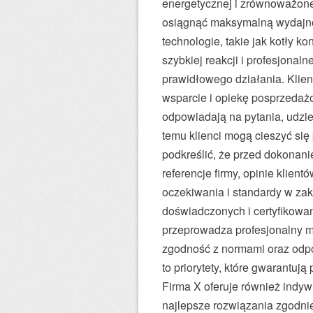
energetycznej i zrównoważone
osiągnąć maksymalną wydajno
technologie, takie jak kotły k
szybkiej reakcji i profesjonal
prawidłowego działania. Klienc
wsparcie i opiekę posprzedaż
odpowiadają na pytania, udzie
temu klienci mogą cieszyć si
podkreślić, że przed dokona
referencje firmy, opinie klient
oczekiwania i standardy w zakr
doświadczonych i certyfikow
przeprowadza profesjonalny m
zgodność z normami oraz odpo
to priorytety, które gwarantuj
Firma X oferuje również indy
najlepsze rozwiązania zgodnie