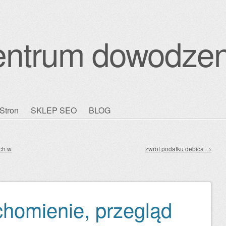
entrum dowodzen
Stron
SKLEP SEO
BLOG
ch w
zwrot podatku debica
→
uchomienie, przegląd