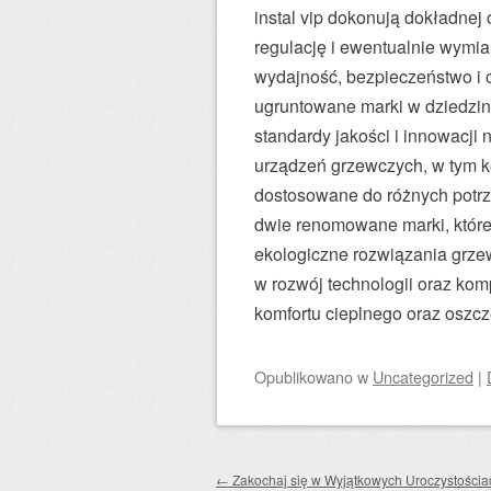
instal vip dokonują dokładnej
regulację i ewentualnie wymi
wydajność, bezpieczeństwo i 
ugruntowane marki w dziedzin
standardy jakości i innowacji
urządzeń grzewczych, w tym ko
dostosowane do różnych potrze
dwie renomowane marki, które
ekologiczne rozwiązania grze
w rozwój technologii oraz ko
komfortu cieplnego oraz oszcz
Opublikowano
w
Uncategorized
|
Zobacz wpisy
←
Zakochaj się w Wyjątkowych Uroczystościa