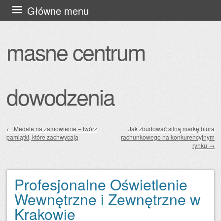
Przejdź
Główne menu
do
treści
masne centrum
dowodzenia
←
Medale na zamówienie – twórz
Jak zbudować silną markę biura
pamiątki, które zachwycają
rachunkowego na konkurencyjnym
Zobacz wpisy
rynku
→
Profesjonalne Oświetlenie
Wewnętrzne i Zewnętrzne w
Krakowie