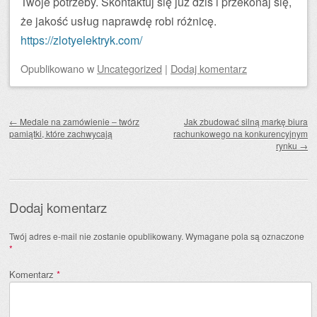
Twoje potrzeby. Skontaktuj się już dziś i przekonaj się,
że jakość usług naprawdę robi różnicę.
https://zlotyelektryk.com/
Opublikowano
w
Uncategorized
|
Dodaj komentarz
Zobacz wpisy
←
Medale na zamówienie – twórz
Jak zbudować silną markę biura
pamiątki, które zachwycają
rachunkowego na konkurencyjnym
rynku
→
Dodaj komentarz
Twój adres e-mail nie zostanie opublikowany.
Wymagane pola są oznaczone
*
Komentarz
*