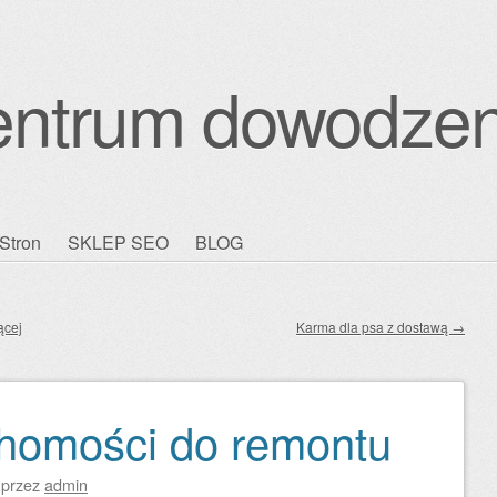
entrum dowodzen
Stron
SKLEP SEO
BLOG
ącej
Karma dla psa z dostawą
→
homości do remontu
przez
admin