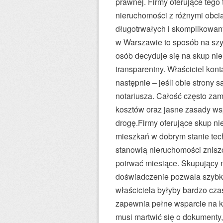
prawnej. Firmy oferujące tego
nieruchomości z różnymi obci
długotrwałych i skomplikowan
w Warszawie to sposób na szy
osób decyduje się na skup nie
transparentny. Właściciel kont
następnie – jeśli obie strony s
notariusza. Całość często zam
kosztów oraz jasne zasady wsp
drogę.Firmy oferujące skup ni
mieszkań w dobrym stanie tec
stanowią nieruchomości znisz
potrwać miesiące. Skupujący n
doświadczenie pozwala szybko
właściciela byłyby bardzo cz
zapewnia pełne wsparcie na ka
musi martwić się o dokumenty,