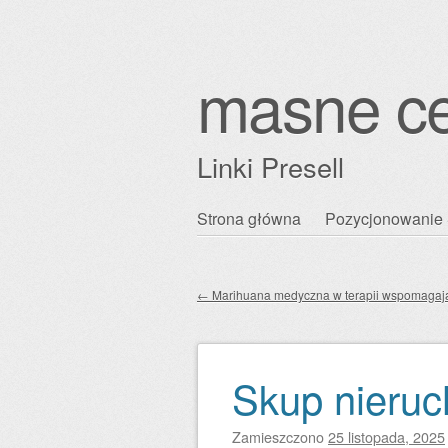
masne c
Linki Presell
Przejdź
Strona główna
Pozycjonowanie 
Główne menu
do
treści
←
Marihuana medyczna w terapii wspomagaj
Zobacz wpisy
Skup nieruc
Zamieszczono
25 listopada, 2025