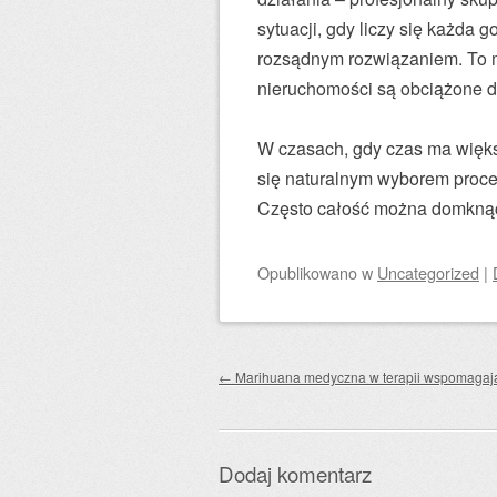
sytuacji, gdy liczy się każda
rozsądnym rozwiązaniem. To m
nieruchomości są obciążone d
W czasach, gdy czas ma więks
się naturalnym wyborem proce
Często całość można domknąć 
Opublikowano
w
Uncategorized
|
Zobacz wpisy
←
Marihuana medyczna w terapii wspomagaj
Dodaj komentarz