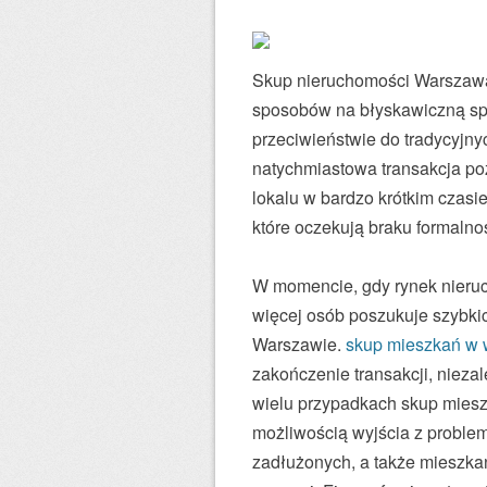
Skup nieruchomości Warszawa 
sposobów na błyskawiczną spr
przeciwieństwie do tradycyjny
natychmiastowa transakcja po
lokalu w bardzo krótkim czasie
które oczekują braku formalno
W momencie, gdy rynek nieru
więcej osób poszukuje szybki
Warszawie.
skup mieszkań w 
zakończenie transakcji, nieza
wielu przypadkach skup mies
możliwością wyjścia z problema
zadłużonych, a także mieszk