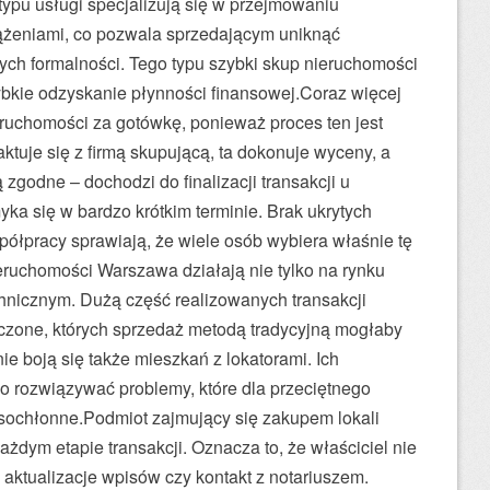
 typu usługi specjalizują się w przejmowaniu
ążeniami, co pozwala sprzedającym uniknąć
ych formalności. Tego typu szybki skup nieruchomości
bkie odzyskanie płynności finansowej.Coraz więcej
ruchomości za gotówkę, ponieważ proces ten jest
aktuje się z firmą skupującą, ta dokonuje wyceny, a
ą zgodne – dochodzi do finalizacji transakcji u
yka się w bardzo krótkim terminie. Brak ukrytych
ółpracy sprawiają, że wiele osób wybiera właśnie tę
eruchomości Warszawa działają nie tylko na rynku
hnicznym. Dużą część realizowanych transakcji
czone, których sprzedaż metodą tradycyjną mogłaby
ie boją się także mieszkań z lokatorami. Ich
 rozwiązywać problemy, które dla przeciętnego
asochłonne.Podmiot zajmujący się zakupem lokali
żdym etapie transakcji. Oznacza to, że właściciel nie
 aktualizacje wpisów czy kontakt z notariuszem.