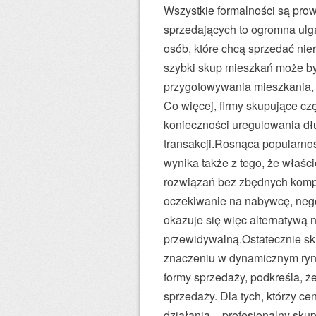
Wszystkie formalności są pro
sprzedających to ogromna ulg
osób, które chcą sprzedać ni
szybki skup mieszkań może b
przygotowywania mieszkania, 
Co więcej, firmy skupujące cz
konieczności uregulowania dłu
transakcji.Rosnąca popularno
wynika także z tego, że właści
rozwiązań bez zbędnych kompl
oczekiwanie na nabywcę, nego
okazuje się więc alternatywą n
przewidywalną.Ostatecznie sku
znaczeniu w dynamicznym rynku
formy sprzedaży, podkreśla, ż
sprzedaży. Dla tych, którzy ce
działania – profesjonalny sku