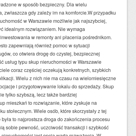
wadzone w sposób bezpieczny. Dla wielu
a, zwłaszcza gdy zależy im na komforcie.W przypadku
eruchomość w Warszawie możliwie jak najszybciej,
yć idealnym rozwiązaniem. Nie wymaga
inwestowania w remonty ani płacenia pośrednikom.
ęsto zapewniają również pomoc w sytuacji
gów, co otwiera drogę do czystej, bezpiecznej
ść usług typu skup nieruchomości w Warszawie
ciele coraz częściej oczekują konkretnych, szybkich
ikacji. Wielu z nich nie ma czasu na wielomiesięczne
cjacje i przygotowywanie lokalu do sprzedaży. Skup
ie tylko szybszą, lecz także bardziej
p mieszkań to rozwiązanie, które zyskuje na
 stołecznym. Wiele osób, które skorzystały z tej
e była to najprostsza droga do zakończenia procesu
nią sobie pewność, uczciwość transakcji i szybkość
p nieruchomości jest opcją wartą rozważenia. W